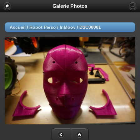
Galerie Photos
Accueil
/
Robot Perso
/
InMoov
/
DSC00001