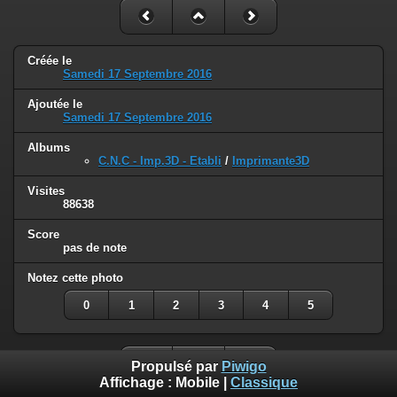
Créée le
Samedi 17 Septembre 2016
Ajoutée le
Samedi 17 Septembre 2016
Albums
C.N.C - Imp.3D - Etabli
/
Imprimante3D
Visites
88638
Score
pas de note
Notez cette photo
0
1
2
3
4
5
Propulsé par
Piwigo
Affichage :
Mobile
|
Classique