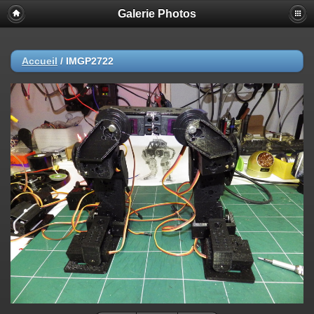
Galerie Photos
Accueil
/
IMGP2722