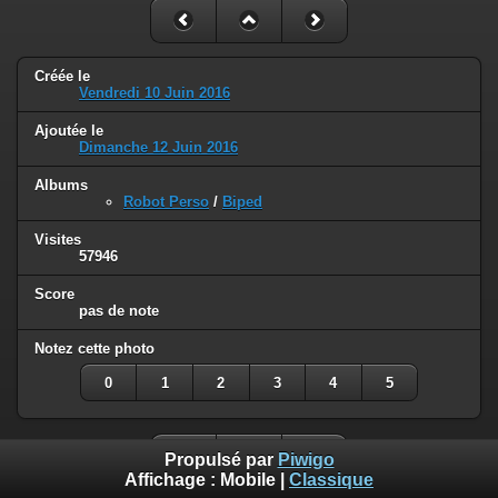
Créée le
Vendredi 10 Juin 2016
Ajoutée le
Dimanche 12 Juin 2016
Albums
Robot Perso
/
Biped
Visites
57946
Score
pas de note
Notez cette photo
0
1
2
3
4
5
Propulsé par
Piwigo
Affichage :
Mobile
|
Classique