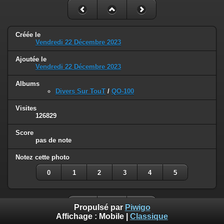
Créée le
Vendredi 22 Décembre 2023
Ajoutée le
Vendredi 22 Décembre 2023
Albums
Divers Sur TouT
/
QO-100
Visites
126829
Score
pas de note
Notez cette photo
0
1
2
3
4
5
Propulsé par
Piwigo
Affichage :
Mobile
|
Classique