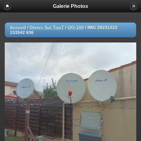
Galerie Photos
Accueil
/
Divers Sur TouT
/
QO-100
/
IMG 20231222
153542 636