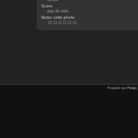
Score
pas de note
Notez cette photo
Propulsé par
Piwigo