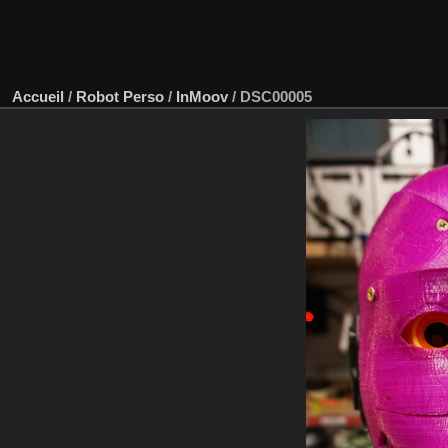
Accueil
/
Robot Perso
/
InMoov
/
DSC00005